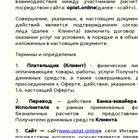
взаимодействия между участниками расчет
посредством сайта:
oplat
.
online
(далее - «сайт»).
Совершение, указанных, в настоящем докумен
действий является подтверждением согла
лица (далее - Клиента) заключить договор
оказании услуг на условиях, в порядке и в объе
изложенных в настоящем документе.
Термины и определения
1.
Плательщик (Клиент)
- физическое ли
оплачивающее товары, работы, услуги Получат
денежных средств, а также совершившее, 
присоединения к Оферте, действие, указанное 
1.4. настоящей Оферты.
2.
Перевод
— действия
Банка-эквайе
Исполнителя
в рамках применяемых фо
безналичных расчетов по предоставлен
Получателю денежных средств
Клиента
.
3.
Сайт —
сайт
www
.
oplat
.
online
в сети Интерн
посредством которого осуществляется пере