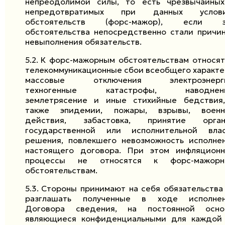
непреодолимой силы, то есть чрезвычайны
непредотвратимых при данных услови
обстоятельств (форс-мажор), если э
обстоятельства непосредственно стали причи
невыполнения обязательств.
5.2.
К форс-мажорным обстоятельствам относят
телекоммуникационные сбои всеобщего характе
массовые отключения электроэнерги
техногенные катастрофы, наводнени
землетрясение и иные стихийные бедствия
также эпидемии, пожары, взрывы, воен
действия, забастовка, принятие орган
государственной или исполнительной вла
решения, повлекшего невозможность исполне
настоящего договора. При этом инфляцион
процессы не относятся к форс-мажорн
обстоятельствам.
5.3.
Стороны принимают на себя обязательства
разглашать полученные в ходе исполне
Договора сведения, на постоянной осно
являющиеся конфиденциальными для каждой