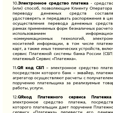
10.
Электронное средство платежа
- средств
(или) способ, позволяющие Клиенту Оператора
переводу денежных средств составлят
удостоверять и передавать распоряжения в це
осуществления перевода денежных средст
рамках применяемых форм безналичных расчето
использованием информацион
-коммуникационных технологий, электрон
носителей информации, в том числе платеж
карт, а также иных технических устройств, вклю
сервис Платежной системы банка России (СБП
платежный Сервис «Платежка».
11.
QR
код СБП
– электронное средство плате
посредством которого банк – эквайер, платеж
агрегатор осуществляют расчеты с получателем
поручению плательщика за реализуемые това
работы, услуги.
12.
QR
код Платежного сервиса Платеж
электронное средство платежа, посредст
которого плательщик дает поручение Платежн
сервису «Платежка» перевести его денеж