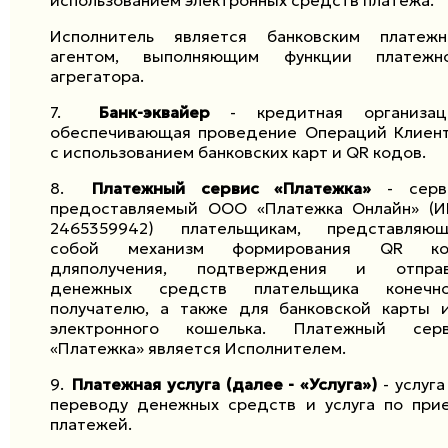
использованием электронных средств платежа.
Исполнитель является банковским платеж
агентом, выполняющим функции платежн
агрегатора.
7.
Банк-эквайер
- кредитная организац
обеспечивающая проведение Операций Клиен
с использованием банковских карт и
QR
кодов.
8.
Платежный сервис «Платежка»
- серв
предоставляемый ООО «Платежка Онлайн» (
2465359942) плательщикам, представляю
собой механизм формирования
QR
ко
дляполучения, подтверждения и отправ
денежных средств плательщика конечно
получателю, а также для банковской карты 
электронного кошелька. Платежный сер
«Платежка» является Исполнителем.
9.
Платежная услуга (далее - «Услуга»)
- услуга
переводу денежных средств и услуга по при
платежей.